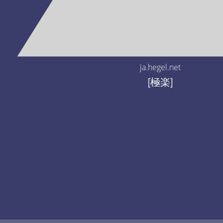
ja.hegel.net
[極楽]