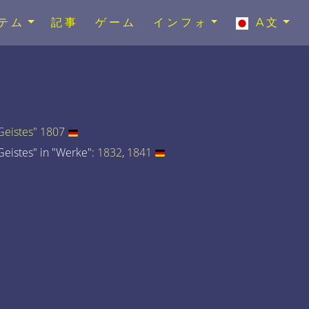
テム
記事
ゲーム
インフォ
A文
eistes" 1807
eistes" in "Werke":
1832
,
1841