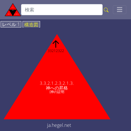
Togg
☰
レベル 1
構造図
↑
33212322
3.3.2.1.2.3.2.1.3.
神への昇格
(神の証明
ja.hegel.net