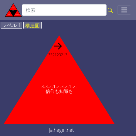
Togg
☰
レベル 1
構造図
→
332123213
3.3.2.1.2.3.2.1.2.
信仰も知識も
ja.hegel.net