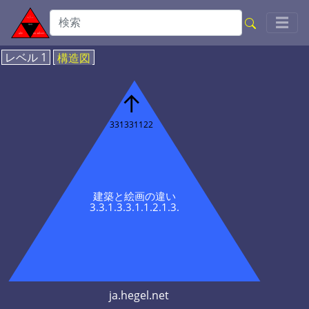
Toggl
☰
レベル 1
構造図
↑
331331122
建築と絵画の違い
3.3.1.3.3.1.1.2.1.3.
ja.hegel.net