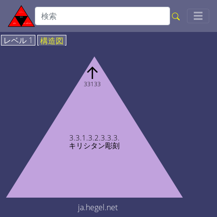
Togg
☰
レベル 1
構造図
↑
33133
3.3.1.3.2.3.3.3.
キリシタン彫刻
ja.hegel.net