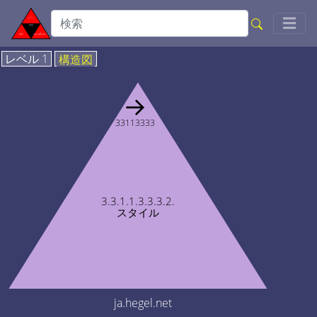
Togg
☰
レベル 1
構造図
→
33113333
3.3.1.1.3.3.3.2.
スタイル
ja.hegel.net