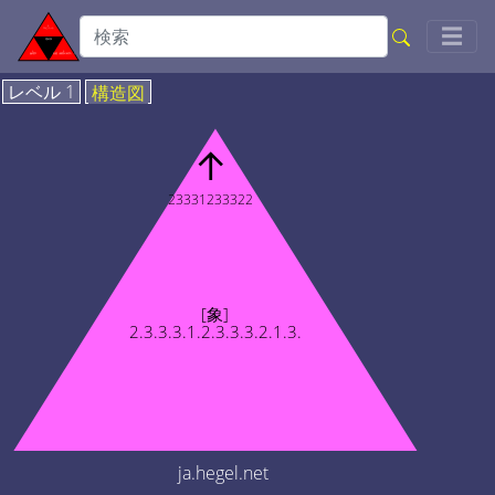
Togg
☰
レベル 1
構造図
↑
23331233322
[象]
2.3.3.3.1.2.3.3.3.2.1.3.
ja.hegel.net