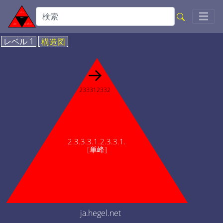
Togg
☰
レベル 1
構造図
→
233312332
2.3.3.3.1.2.3.3.1.
[単峰]
ja.hegel.net