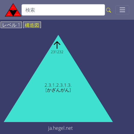
Togg
☰
レベル 1
構造図
↑
231232
2.3.1.2.3.1.3.
[かざんがん]
ja.hegel.net