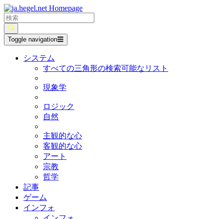
Toggle navigation
☰
システム
すべての三角形の検索可能なリスト
現象学
ロジック
自然
主観的な心
客観的な心
アート
宗教
哲学
記事
ゲーム
インフォ
インフォ