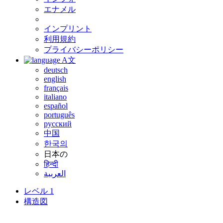
エナメル
インプリント
利用規約
プライバシーポリシー
A文
deutsch
english
français
italiano
español
português
русский
中国
한국의
日本の
हिन्दी
العربية
レベル 1
構造図