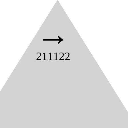
→
211122