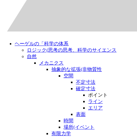
ヘーゲルの「科学の体系
ロジック(思考の思考、科学のサイエンス
自然
メカニクス
抽象的な拡張(非物質性
空間
不定寸法
確定寸法
ポイント
ライン
エリア
表面
時間
場所(イベント
有限力学