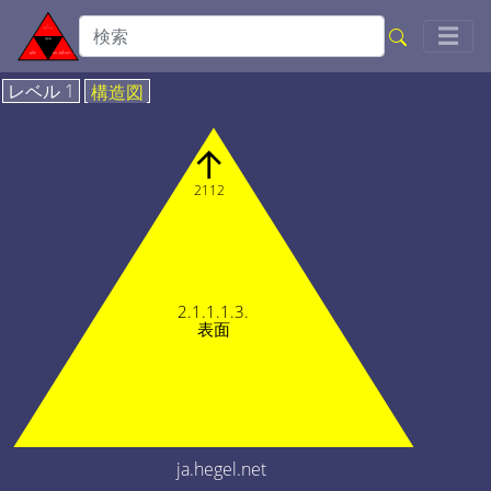
Togg
☰
レベル 1
構造図
↑
2112
2.1.1.1.3.
表面
ja.hegel.net