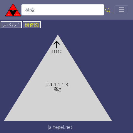
Togg
☰
レベル 1
構造図
↑
21112
2.1.1.1.1.3.
高さ
ja.hegel.net