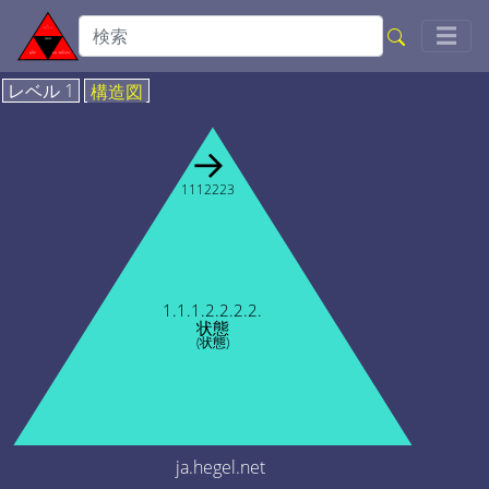
Togg
☰
レベル 1
構造図
→
1112223
1.1.1.2.2.2.2.
状態
(状態)
ja.hegel.net