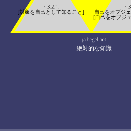
P 3.2.1.
P 3
[対象を自己として知ること]
自己をオブジェ
[自己をオブジ
ja.hegel.net
絶対的な知識