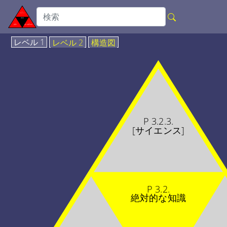
レベル 1
レベル 2
構造図
P 3.2.3.
[サイエンス]
P 3.2.
絶対的な知識