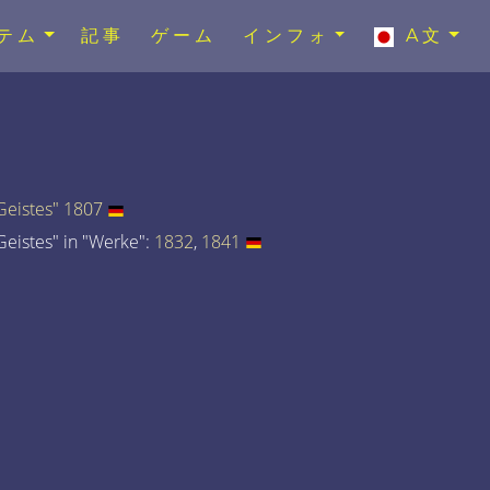
テム
記事
ゲーム
インフォ
A文
eistes" 1807
eistes" in "Werke":
1832
,
1841