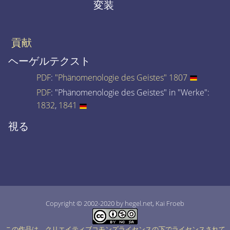
変装
貢献
ヘーゲルテクスト
PDF
:
"Phänomenologie des Geistes" 1807
PDF
: "Phänomenologie des Geistes" in "Werke":
1832
,
1841
視る
Copyright © 2002-2020 by hegel.net, Kai Froeb
この作品は、クリエイティブコモンズライセンスの下でライセンスされて