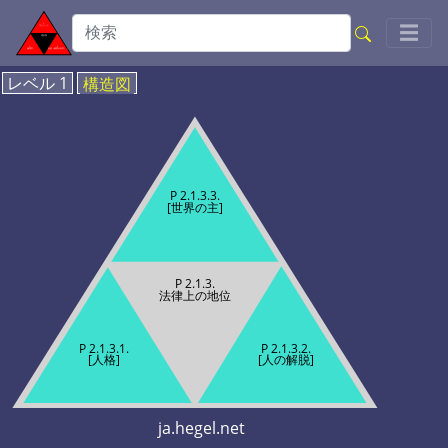
Toggl
☰
レベル 1
構造図
P 2.1.3.3.
[世界の主]
P 2.1.3.
法律上の地位
P 2.1.3.1.
P 2.1.3.2.
[人格]
[人の解脱]
ja.hegel.net