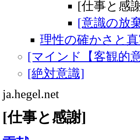
[仕事と感謝
[意識の放棄
理性の確かさと真
[マインド【客観的意
[絶対意識]
ja.hegel.net
[仕事と感謝]