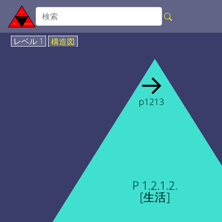
レベル 1
構造図
→
p1213
P 1.2.1.2.
[生活]