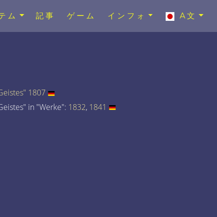
テム
記事
ゲーム
インフォ
A文
eistes" 1807
eistes" in "Werke":
1832
,
1841