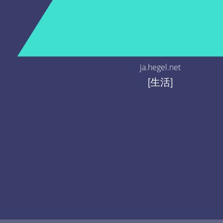
ja.hegel.net
[生活]