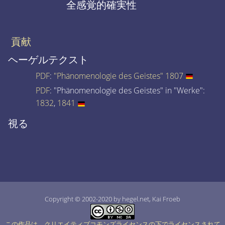
全感覚的確実性
貢献
ヘーゲルテクスト
PDF
:
"Phänomenologie des Geistes" 1807
PDF
: "Phänomenologie des Geistes" in "Werke":
1832
,
1841
視る
Copyright © 2002-2020 by hegel.net, Kai Froeb
この作品は、クリエイティブコモンズライセンスの下でライセンスされて