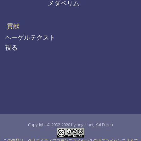
メダベリム
貢献
ヘーゲルテクスト
視る
Copyright © 2002-2020 by hegel.net, Kai Froeb
この作品は、クリエイティブコモンズライセンスの下でライセンスされて