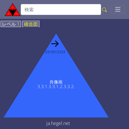
Togg
☰
レベル 1
構造図
→
3313312333
肖像画
3.3.1.3.3.1.2.3.3.2.
ja.hegel.net