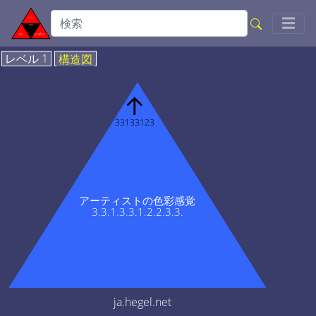
Togg
☰
レベル 1
構造図
↑
33133123
アーティストの色彩感覚
3.3.1.3.3.1.2.2.3.3.
ja.hegel.net