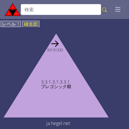
Togg
☰
レベル 1
構造図
→
33131332
3.3.1.3.1.3.3.1.
プレゴシック期
ja.hegel.net