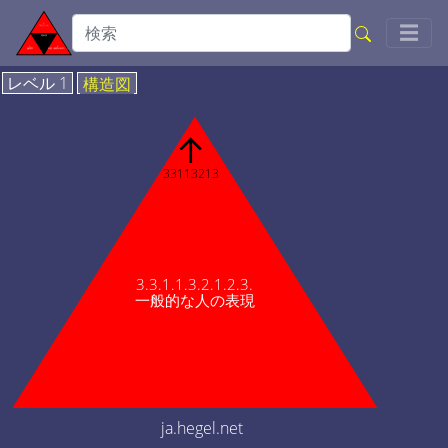
Togg
☰
レベル 1
構造図
↑
33113213
3.3.1.1.3.2.1.2.3.
一般的な人の表現
ja.hegel.net