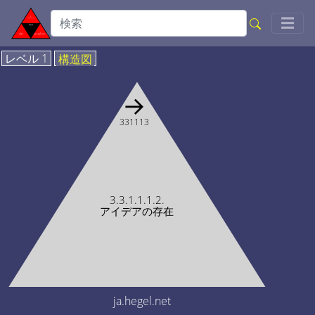
Togg
☰
レベル 1
構造図
→
331113
3.3.1.1.1.2.
アイデアの存在
ja.hegel.net