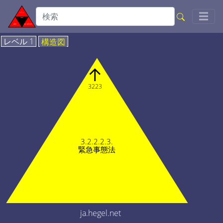
Togg
☰
レベル 1
構造図
↑
3223
3.2.2.2.3.
緊急事態法
ja.hegel.net