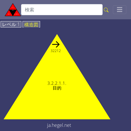
Togg
☰
レベル 1
構造図
→
32212
3.2.2.1.1.
目的
ja.hegel.net