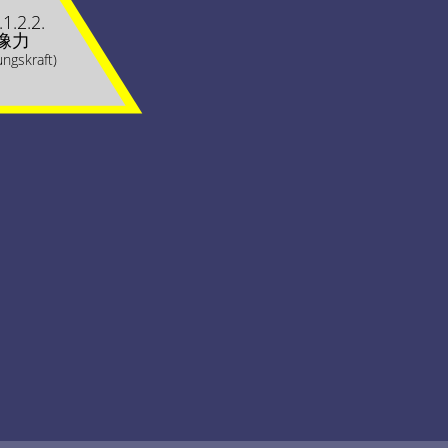
.1.2.2.
像力
ungskraft)