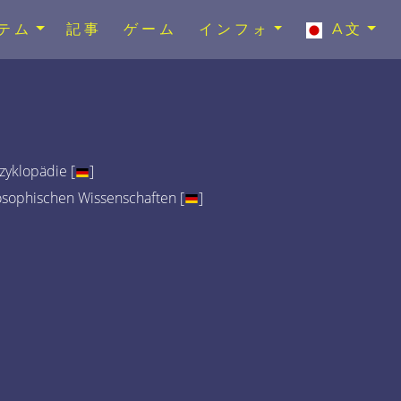
テム
記事
ゲーム
インフォ
A文
yklopädie [
]
osophischen Wissenschaften [
]