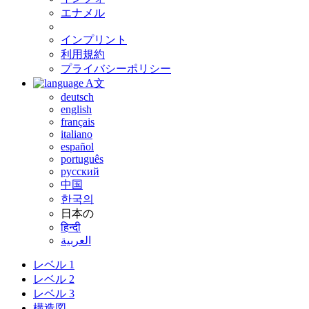
エナメル
インプリント
利用規約
プライバシーポリシー
A文
deutsch
english
français
italiano
español
português
русский
中国
한국의
日本の
हिन्दी
العربية
レベル 1
レベル 2
レベル 3
構造図