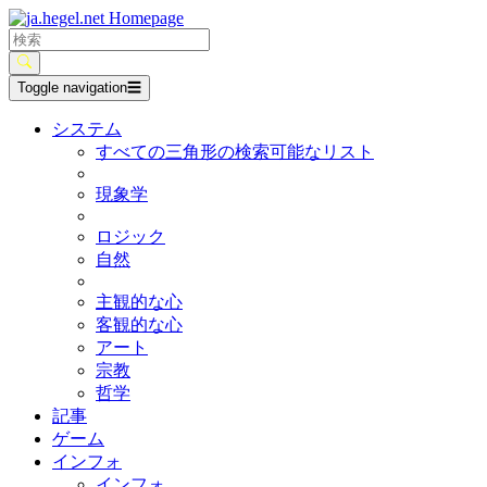
Toggle navigation
☰
システム
すべての三角形の検索可能なリスト
現象学
ロジック
自然
主観的な心
客観的な心
アート
宗教
哲学
記事
ゲーム
インフォ
インフォ