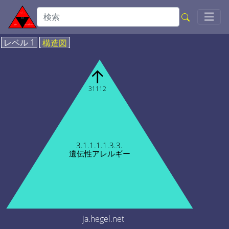
Togg
☰
レベル 1
構造図
↑
31112
3.1.1.1.1.3.3.
遺伝性アレルギー
ja.hegel.net