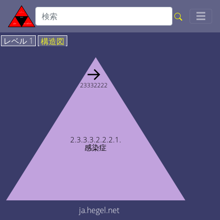
Togg
☰
レベル 1
構造図
→
23332222
2.3.3.3.2.2.2.1.
感染症
ja.hegel.net