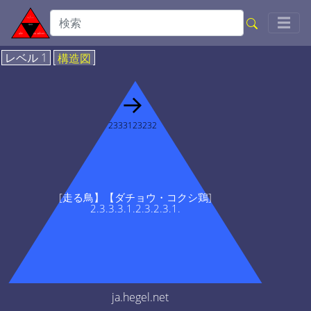
Togg
☰
レベル 1
構造図
→
2333123232
[走る鳥】【ダチョウ・コクシ鶏]
2.3.3.3.1.2.3.2.3.1.
ja.hegel.net