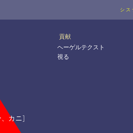
シス
貢献
ヘーゲルテクスト
視る
、カニ]