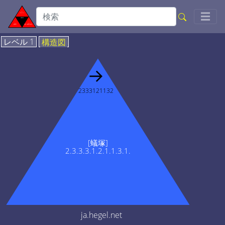
Togg
☰
レベル 1
構造図
→
2333121132
[蟻塚]
2.3.3.3.1.2.1.1.3.1.
ja.hegel.net