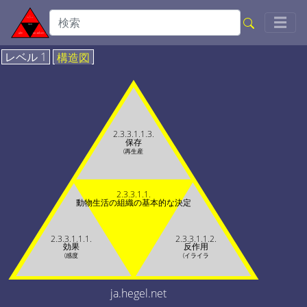
Togg
☰
レベル 1
構造図
2.3.3.1.1.3.
保存
(再生産
2.3.3.1.1.
動物生活の組織の基本的な決定
2.3.3.1.1.1.
2.3.3.1.1.2.
効果
反作用
(感度
(イライラ
ja.hegel.net