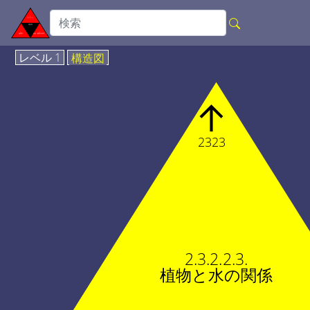
レベル 1
構造図
↑
2323
2.3.2.2.3.
植物と水の関係