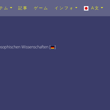
テム
記事
ゲーム
インフォ
A文
osophischen Wissenschaften [
]