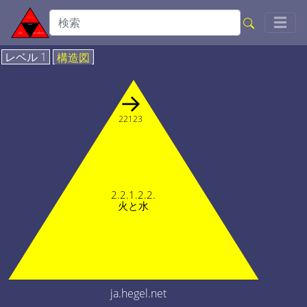
Togg
☰
レベル 1
構造図
→
22123
2.2.1.2.2.
火と水
ja.hegel.net