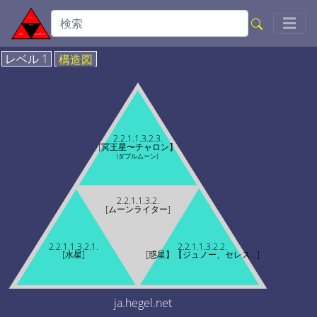
Togg
☰
レベル 1
構造図
2.2.1.1.3.2.3.
[冥王星〜チャロン】
(ダブルムーン]
2.2.1.1.3.2.
[ムーンライター]
2.2.1.1.3.2.1.
2.2.1.1.3.2.2.
[水星]
[惑星】【ジュノー、セレス...]
ja.hegel.net