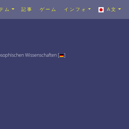
テム
記事
ゲーム
インフォ
A文
osophischen Wissenschaften [
]