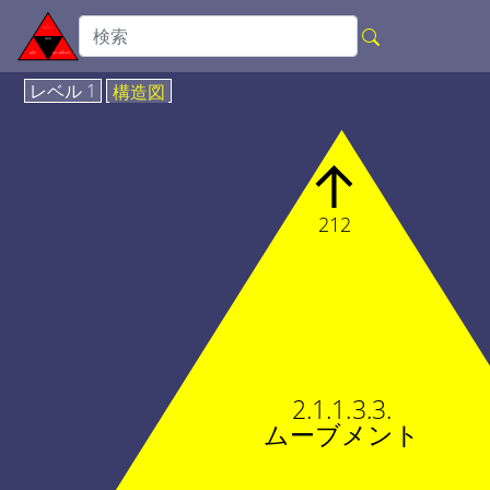
レベル 1
構造図
↑
212
2.1.1.3.3.
ムーブメント