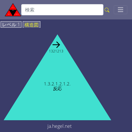
Togg
☰
レベル 1
構造図
→
1321213
1.3.2.1.2.1.2.
反応
ja.hegel.net