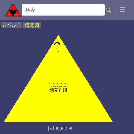
Togg
☰
レベル 1
構造図
↑
13
1.2.3.3.3.
相互作用
ja.hegel.net