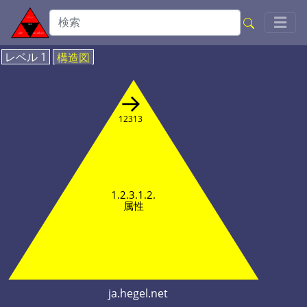
Toggl
☰
レベル 1
構造図
→
12313
1.2.3.1.2.
属性
ja.hegel.net