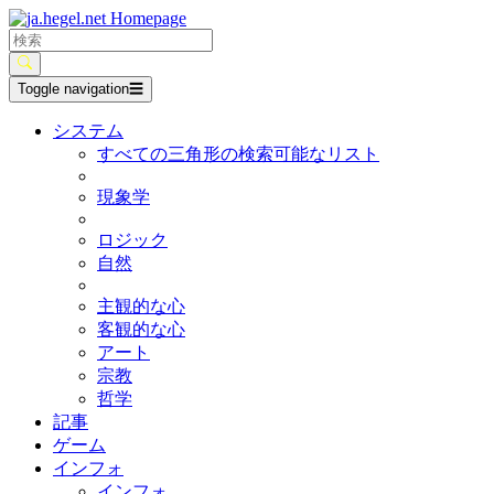
Toggle navigation
☰
システム
すべての三角形の検索可能なリスト
現象学
ロジック
自然
主観的な心
客観的な心
アート
宗教
哲学
記事
ゲーム
インフォ
インフォ