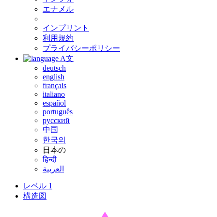
エナメル
インプリント
利用規約
プライバシーポリシー
A文
deutsch
english
français
italiano
español
português
русский
中国
한국의
日本の
हिन्दी
العربية
レベル 1
構造図