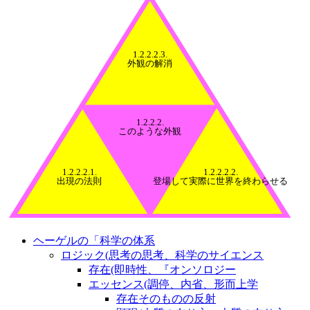
1.2.2.2.3.
外観の解消
1.2.2.2.
このような外観
1.2.2.2.1.
1.2.2.2.2.
出現の法則
登場して実際に世界を終わらせる
ヘーゲルの「科学の体系
ロジック(思考の思考、科学のサイエンス
存在(即時性、『オンソロジー
エッセンス(調停、内省、形而上学
存在そのものの反射