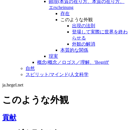
顕現(本質の在り方、本質の在り方、
エrscheinung
存在
このような外観
出現の法則
登場して実際に世界を終わ
らせる
外観の解消
本質的な関係
現実
概念(概念／ロゴス／理解、'Begriff'
自然
スピリット/マインド(人文科学
ja.hegel.net
このような外観
貢献