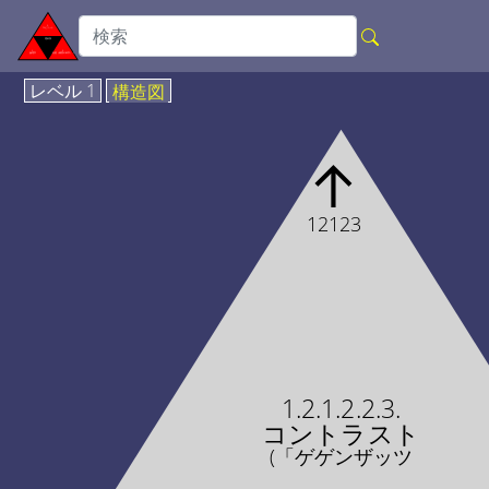
レベル 1
構造図
↑
12123
1.2.1.2.2.3.
コントラスト
(「ゲゲンザッツ