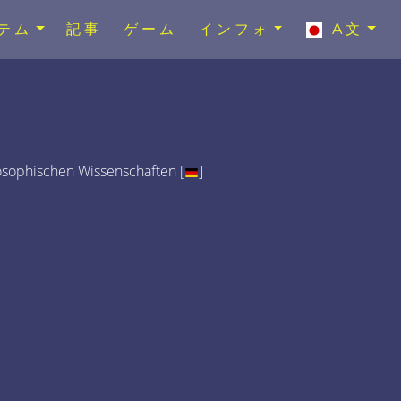
テム
記事
ゲーム
インフォ
A文
osophischen Wissenschaften [
]