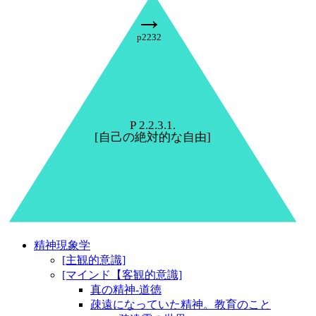
→
p2232
P 2.2.3.1.
[自己の絶対的な自由]
精神現象学
[主観的意識]
[マインド【客観的意識]
真の精神-道徳
疎遠になっていた精神。教育のこと