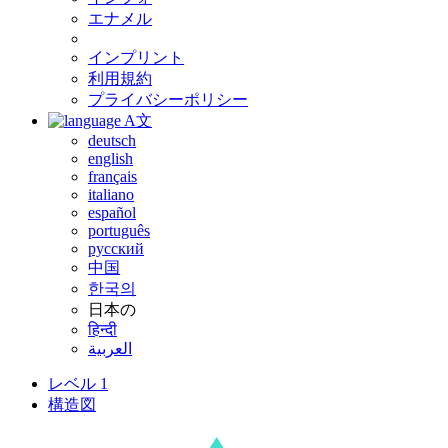
エナメル
インプリント
利用規約
プライバシーポリシー
A文
deutsch
english
français
italiano
español
português
русский
中国
한국의
日本の
हिन्दी
العربية
レベル 1
構造図