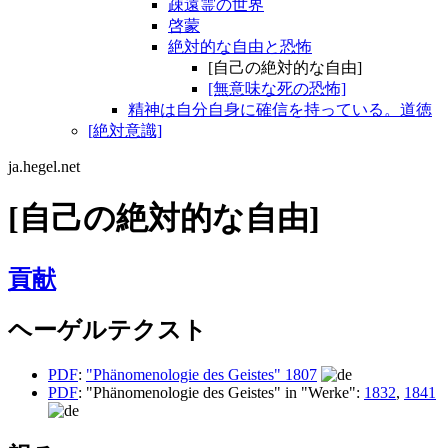
疎遠霊の世界
啓蒙
絶対的な自由と恐怖
[自己の絶対的な自由]
[無意味な死の恐怖]
精神は自分自身に確信を持っている。道徳
[絶対意識]
ja.hegel.net
[自己の絶対的な自由]
貢献
ヘーゲルテクスト
PDF
:
"Phänomenologie des Geistes" 1807
PDF
: "Phänomenologie des Geistes" in "Werke":
1832
,
1841