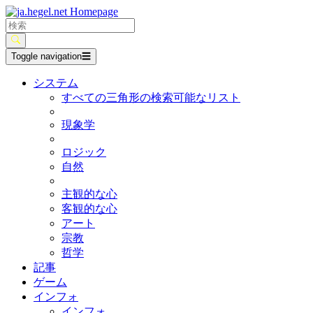
Toggle navigation
☰
システム
すべての三角形の検索可能なリスト
現象学
ロジック
自然
主観的な心
客観的な心
アート
宗教
哲学
記事
ゲーム
インフォ
インフォ